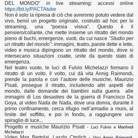
DEL MONDO"
in live streaming:
accessi online
https://bit.ly/PACTAtube
Non è solo la ripresa di ciò che avremmo potuto vedere dal
vivo, bensì un progetto originale, costruito
ad hoc
per lo
streaming
,
una “poesia visiva”. Questo è il
pensiero/collante, che mette insieme un ritratto del mondo
pieno di buchi, emergenze, vuoti, da cui nasce
"Studio per
un ritratto del mondo"
: immagini, teatro, parole dette e lette,
video e musica dipingono un ritratto del mondo, dove si
intersecano situazioni coatte, unite da questo stato di
emergenza.
Nel teatro vuoto, le luci di Fulvio Michelazzi formano il
ritratto di un volto. Il volto, cui dà vita Annig Raimondi,
prende la parola e con l’autore delle musiche, Maurizio
Pisati, prosegue il ritratto, includendo altri aspetti del
mondo, dalle domande dei bambini sulla guerra alle
immagini di
Los desastres de la guerra
di Francisco De
Goya, al video
Nada de Nada
, dove una donna, durante il
primo confinamento, cerca rifugio nell’armadio a muro, al
limite del soffitto, e poi in fondo, a raggiungere uno
spiraglio di luce...
Progetto e musiche Maurizio Pisati -
Luci Fulvio e Manfredi
Michelazzi
Video Max Bertolai, Laszlo Ctrvlich -
Voci Annig Raimondi,