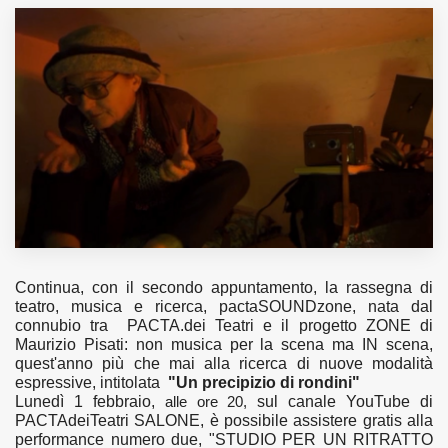
MUNICIPI
Inviateci le vostre segnalazioni
Iscriviti alla newsletter
www.viveremilano.info
Fondato e diretto da Enzo De
Bernardis
Continua, con il secondo appuntamento, la rassegna di
EDB edizioni - Via Brivio angolo C.
teatro, musica e ricerca,
pactaSOUNDzone,
nata dal
Imbonati, 89 20159 Milano (Italia)
connubio tra PACTA.dei Teatri e il progetto
ZONE
di
Informativa sulla privacy
Maurizio Pisati: non musica per la scena ma IN scena,
quest'anno più che mai alla ricerca di nuove modalità
espressive, intitolata
"Un precipizio di rondini"
Lunedì
1 febbraio
,
sul canale YouTube di
alle ore 20,
PACTAdeiTeatri SALONE
, è possibile assistere gratis alla
performance numero due, "
STUDIO PER UN RITRATTO