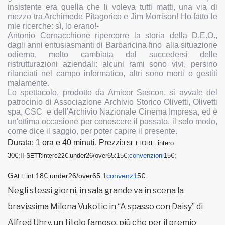
insistente era quella che li voleva tutti matti, una via di
mezzo tra Archimede Pitagorico e Jim Morrison! Ho fatto le
mie ricerche: sì, lo erano!-
Antonio Cornacchione ripercorre la storia della D.E.O.,
dagli anni entusiasmanti di Barbaricina fino alla situazione
odierna, molto cambiata dal succedersi delle
ristrutturazioni aziendali: alcuni rami sono vivi, persino
rilanciati nel campo informatico, altri sono morti o gestiti
malamente.
Lo spettacolo, prodotto da Amicor Sascon, si avvale del
patrocinio di Associazione Archivio Storico Olivetti, Olivetti
spa, CSC e dell'Archivio Nazionale Cinema Impresa, ed è
un'ottima occasione per conoscere il passato, il solo modo,
come dice il saggio, per poter capire il presente.
Durata: 1 ora e 40 minuti. Prezzi:
intero
I
SETTORE:
30€;II
under26/over65:
15€;
convenzioni
15€;
SETT:intero22€,
G
int.18€,under26/over65:1
c
onvenz1
5€.
ALL:
Negli stessi giorni, in sala grande va in scena la
bravissima Milena Vukotic in “
A spasso con Daisy”
di
Alfred Uhry, un titolo famoso, più che per il premio