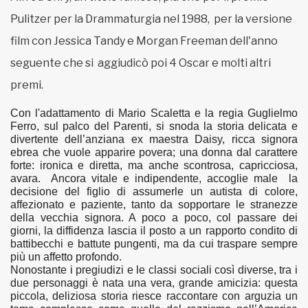
Pulitzer per la Drammaturgia nel 1988, per la versione
film con Jessica Tandy e Morgan Freeman dell'anno
seguente che si aggiudicò poi 4 Oscar e molti altri
premi.
Con l'adattamento di Mario Scaletta e la regia Guglielmo
Ferro, sul palco del Parenti, si snoda la storia delicata e
divertente dell’anziana ex maestra Daisy, ricca signora
ebrea che vuole apparire povera; una donna dal carattere
forte: ironica e diretta, ma anche scontrosa, capricciosa,
avara. Ancora vitale e indipendente, accoglie male la
decisione del figlio di assumerle un autista di colore,
affezionato e paziente, tanto da sopportare le stranezze
della vecchia signora. A poco a poco, col passare dei
giorni, la diffidenza lascia il posto a un rapporto condito di
battibecchi e battute pungenti, ma da cui traspare sempre
più un affetto profondo.
Nonostante i pregiudizi e le classi sociali così diverse, tra i
due personaggi è nata una vera, grande amicizia: questa
piccola, deliziosa storia riesce raccontare con arguzia un