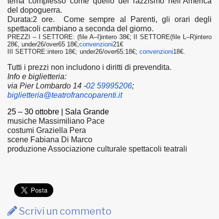
tema complesso come quello del razzismo nell’America
del dopoguerra.
Durata:2 ore. Come sempre al Parenti, gli orari degli
spettacoli cambiano a seconda del giorno.
PREZZI –
I
SETTORE: (file A–I)intero 38€; II
SETTORE(file L–R)
intero
28€, under26/over65 18€;
convenzioni
21€
III SETTORE:intero 18€; under26/over65:18€;
convenzioni
18€.
Tutti i prezzi non includono i diritti di prevendita.
Info e biglietteria:
via Pier Lombardo 14 -
02
59995206
;
biglietteria@
teatrofrancoparenti.it
25 – 30 ottobre | Sala Grande 
musiche
Massimiliano Pace
costumi
Graziella Pera
scene
Fabiana Di Marco
produzione Associazione culturale spettacoli teatrali
Scrivi un commento