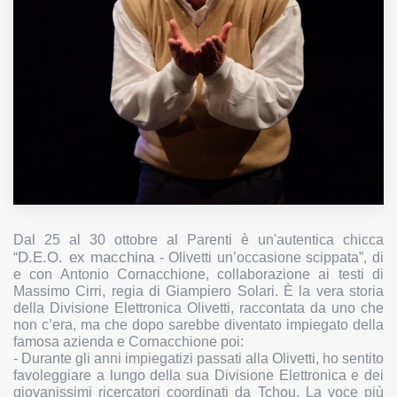
Dal 25 al 30 ottobre al Parenti è un'autentica chicca
D.E.O. ex macchina
“
- Olivetti un’occasione scippata”,
di
e con Antonio Cornacchione, collaborazione ai testi di
Massimo Cirri, regia di Giampiero Solari. È la vera storia
della Divisione Elettronica Olivetti, raccontata da uno che
non c’era, ma che dopo sarebbe diventato impiegato della
famosa azienda e Cornacchione poi:
- Durante gli anni impiegatizi passati alla Olivetti, ho sentito
favoleggiare a lungo della sua Divisione Elettronica e dei
giovanissimi ricercatori coordinati da Tchou. La voce più