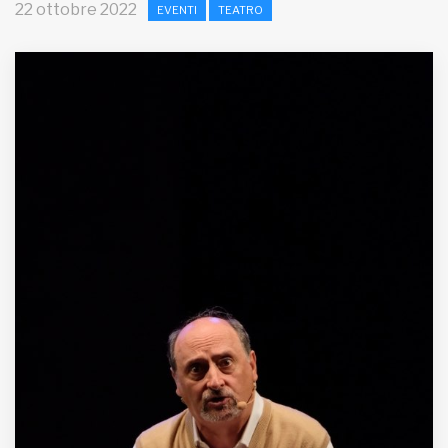
22 ottobre 2022
EVENTI
TEATRO
MUNICIPI
Inviateci le vostre segnalazioni
Iscriviti alla newsletter
www.viveremilano.info
Fondato e diretto da Enzo De
Bernardis
EDB edizioni - Via Brivio angolo C.
Imbonati, 89 20159 Milano (Italia)
Informativa sulla privacy