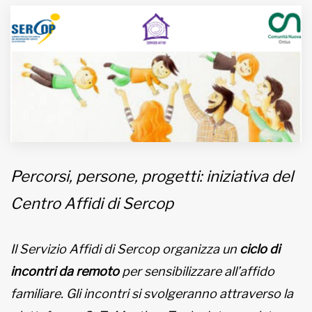
MUNICIPI
Inviateci le vostre segnalazioni
Iscriviti alla newsletter
www.viveremilano.info
Fondato e diretto da Enzo De
Percorsi, persone, progetti: iniziativa del
Bernardis
Centro Affidi di Sercop
EDB edizioni - Via Brivio angolo C.
Imbonati, 89 20159 Milano (Italia)
Informativa sulla privacy
Il Servizio Affidi di Sercop organizza un
ciclo di
incontri da remoto
per sensibilizzare all’affido
familiare. Gli incontri si svolgeranno attraverso la