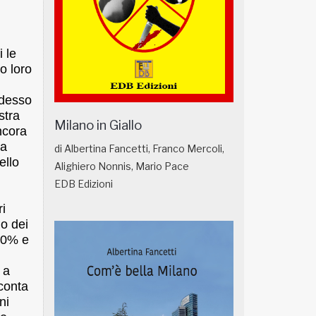
i le
o loro
adesso
stra
Milano in Giallo
ncora
 a
di Albertina Fancetti, Franco Mercoli,
ello
Alighiero Nonnis, Mario Pace
EDB Edizioni
ri
go dei
 30% e
 a
cconta
ni