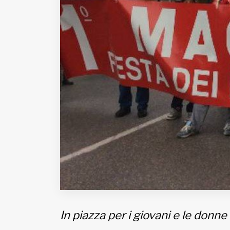
Fondato e diretto da Enzo De
Bernardis
EDB edizioni - Via Brivio angolo C.
Imbonati, 89 20159 Milano (Italia)
Informativa sulla privacy
In piazza per i giovani e le donne