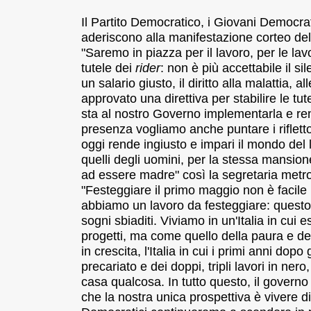
Il Partito Democratico, i Giovani Democra
aderiscono alla manifestazione corteo del 
"Saremo in piazza per il lavoro, per le lavo
tutele dei
rider
: non è più accettabile il s
un salario giusto, il diritto alla malattia, 
approvato una direttiva per stabilire le t
sta al nostro Governo implementarla e ren
presenza vogliamo anche puntare i riflett
oggi rende ingiusto e impari il mondo del l
quelli degli uomini, per la stessa mansione, 
ad essere madre" così la segretaria metr
"Festeggiare il primo maggio non è facil
abbiamo un lavoro da festeggiare: questo g
sogni sbiaditi.
Viviamo in un'Italia in cui 
progetti, ma come quello della paura e del
in crescita, l'Italia in cui i primi anni dopo 
precariato e dei doppi, tripli lavori in nero
casa qualcosa.
In tutto questo, il governo
che la nostra unica prospettiva è vivere di