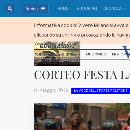
Sezioni
HOME
EDITORIALI
CRONACA
Informativa cookie: Vivere Milano si avvale d
cliccando su un link o proseguendo la naviga
Venerdi 7 Agosto 2026
HOME
MUNICIPIO 1
MUNICIPIO 2
MUNICIPIO 3
MUNICIPIO
RUBRICHE
CORTEO FESTA L
MUNICIPI
01 maggio 2019
LA VOCE DELLE FORZE POLITICHE
Inviateci le vostre segnalazioni
Iscriviti alla newsletter
www.viveremilano.info