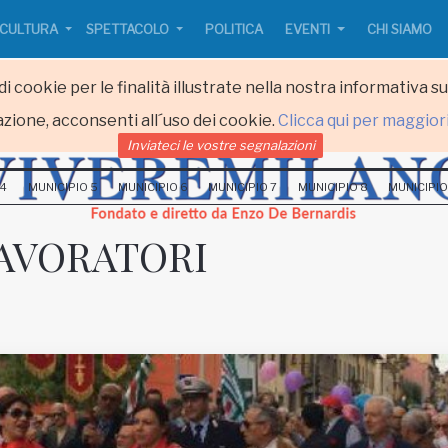
CULTURA
SPETTACOLO
POLITICA
EVENTI
CHI SIAMO
i cookie per le finalità illustrate nella nostra informativa s
zione, acconsenti all´uso dei cookie.
Clicca qui per maggior
Inviateci le vostre segnalazioni
 4
MUNICIPIO 5
MUNICIPIO 6
MUNICIPIO 7
MUNICIPIO 8
MUNICIPIO
AVORATORI