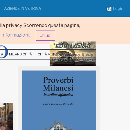
AZIENDE IN VETRINA
Login
ulla privacy. Scorrendo questa pagina,
i informazioni
.
Chiudi
Iscriviti alla newsletter
 9
MILANO CITTÀ
CITTÀ METROPOLITANA