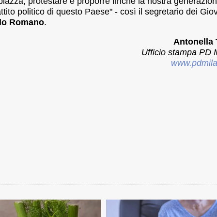
iazza, protestare e proporre finché la nostra generazio
tito politico di questo Paese" - così il segretario dei Gio
lo Romano
.
Antonella
Ufficio stampa PD 
www.pdmila