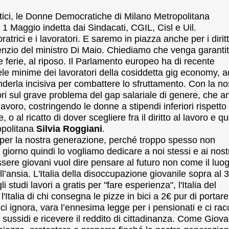
tici, le Donne Democratiche di Milano Metropolitana
1 Maggio indetta dai Sindacati, CGIL, Cisl e Uil.
ratrici e i lavoratori. E saremo in piazza anche per i diritt
ilenzio del ministro Di Maio. Chiediamo che venga garantit
alle ferie, al riposo. Il Parlamento europeo ha di recente
utele minime dei lavoratori della cosiddetta gig economy, 
derla incisiva per combattere lo sfruttamento. Con la no
ori sul grave problema del gap salariale di genere, che a
avoro, costringendo le donne a stipendi inferiori rispetto
o al ricatto di dover scegliere fra il diritto al lavoro e qu
opolitana
Silvia Roggiani
.
e per la nostra generazione, perché troppo spesso non
iorno quindi lo vogliamo dedicare a noi stessi e ai nost
essere giovani vuol dire pensare al futuro non come il luo
l’ansia. L'Italia della disoccupazione giovanile sopra al
gli studi lavori a gratis per "fare esperienza", l'Italia del
, l'Italia di chi consegna le pizze in bici a 2€ pur di portare
 ci ignora, vara l’ennesima legge per i pensionati e ci ra
 sussidi e ricevere il reddito di cittadinanza. Come Giova