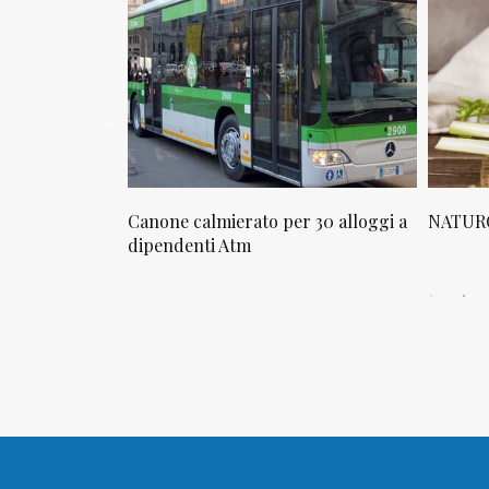
osta in via
Canone calmierato per 30 alloggi a
NATURO
sello
dipendenti Atm