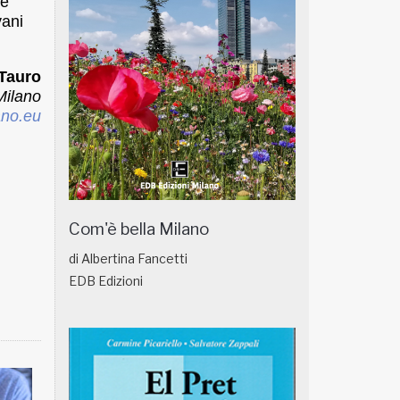
ne
vani
 Tauro
Milano
no.eu
Com'è bella Milano
di Albertina Fancetti
EDB Edizioni