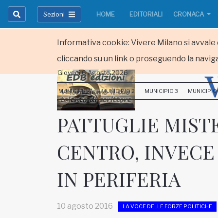
Sezioni
HOME
EDITORIALI
CRONACA
Informativa cookie: Vivere Milano si avvale d
cliccando su un link o proseguendo la naviga
Giovedi 6 Agosto 2026
HOME
MUNICIPIO 1
MUNICIPIO 2
MUNICIPIO 3
MUNICIPIO
RUBRICHE
PATTUGLIE MIST
MUNICIPI
CENTRO, INVECE
Inviateci le vostre segnalazioni
IN PERIFERIA
Iscriviti alla newsletter
10 agosto 2016
LA VOCE DELLE FORZE POLITICHE
www.viveremilano.info