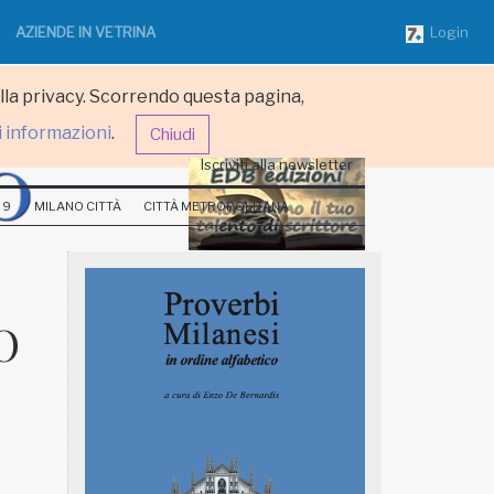
AZIENDE IN VETRINA
Login
ulla privacy. Scorrendo questa pagina,
i informazioni
.
Chiudi
Iscriviti alla newsletter
 9
MILANO CITTÀ
CITTÀ METROPOLITANA
O