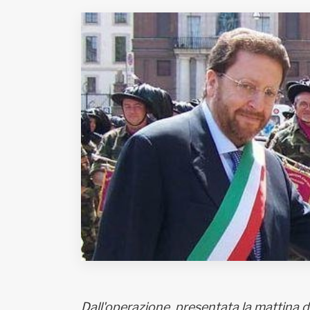
Fondato e diretto da Enzo De
Bernardis
EDB edizioni - Via Brivio angolo C.
Imbonati, 89 20159 Milano (Italia)
Informativa sulla privacy
Dall'operazione, presentata la mattina d