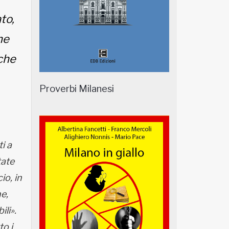
to,
ne
che
Proverbi Milanesi
ti a
tate
io, in
e,
ili».
to i