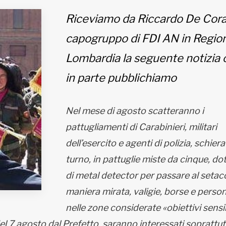
Riceviamo da Riccardo De Cora
capogruppo di FDI AN in Regio
Lombardia la seguente notizia 
in parte pubblichiamo
Nel mese di agosto scatteranno i
pattugliamenti di Carabinieri, militari
dell’esercito e agenti di polizia, schiera
turno, in pattuglie miste da cinque, do
di metal detector per passare al setacc
maniera mirata, valigie, borse e person
nelle zone considerate «obiettivi sensib
el 7 agosto dal Prefetto, saranno interessati soprattut