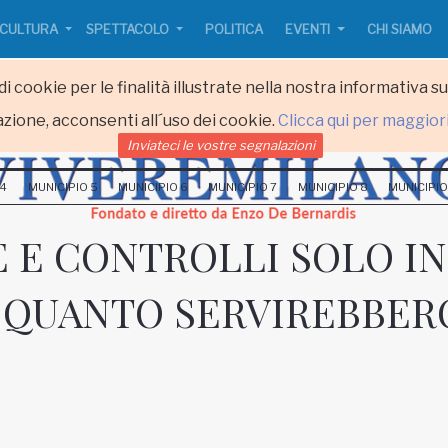
CULTURA
SPETTACOLO
POLITICA
EVENTI
CHI SIAMO
i cookie per le finalità illustrate nella nostra informativa s
zione, acconsenti all´uso dei cookie.
Clicca qui per maggior
Inviateci le vostre segnalazioni
 4
MUNICIPIO 5
MUNICIPIO 6
MUNICIPIO 7
MUNICIPIO 8
MUNICIPIO
E E CONTROLLI SOLO IN
 QUANTO SERVIREBBER