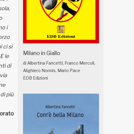
sola,
o
no i
orzo
 ci si
Milano in Giallo
E le
di Albertina Fancetti, Franco Mercoli,
ti di
Alighiero Nonnis, Mario Pace
via
EDB Edizioni
one
di più
orato