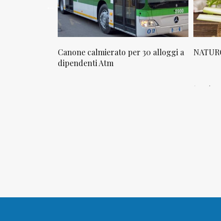
osta in via
Canone calmierato per 30 alloggi a
NATURO
sello
dipendenti Atm