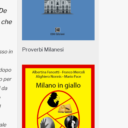
 De
 che
Proverbi Milanesi
so in
 dopo
o per
 da
o
l
ale