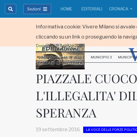
Sezioni
HOME
EDITORIALI
CRONACA
Informativa cookie: Vivere Milano si avvale d
cliccando su un link o proseguendo la naviga
Domenica 9 Agosto 2026
HOME
MUNICIPIO 1
MUNICIPIO 2
MUNICIPIO 3
MUNICIPIO
RUBRICHE
PIAZZALE CUOCO 
MUNICIPI
L'ILLEGALITA' D
Inviateci le vostre segnalazioni
SPERANZA
Iscriviti alla newsletter
19 settembre 2016
LA VOCE DELLE FORZE POLITI
www.viveremilano.info