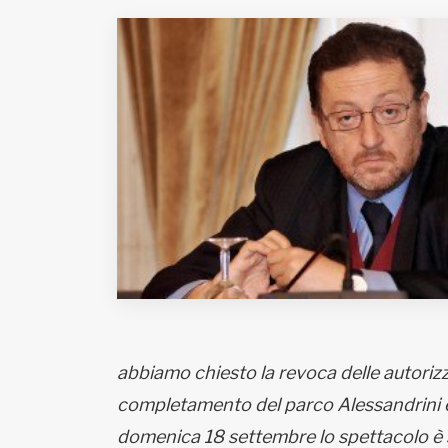
Fondato e diretto da Enzo De
Bernardis
EDB edizioni - Via Brivio angolo C.
Imbonati, 89 20159 Milano (Italia)
Informativa sulla privacy
abbiamo chiesto la revoca delle autorizz
completamento del parco Alessandrini e i
domenica 18 settembre lo spettacolo è s