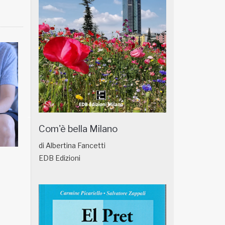
Com'è bella Milano
di Albertina Fancetti
EDB Edizioni
NATUROPATIA IN BREVE 18/01
NATUROPATIA IN