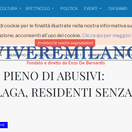
CULTURA
SPETTACOLO
POLITICA
EVENTI
CHI SIAMO
i cookie per le finalità illustrate nella nostra informativa s
zione, acconsenti all´uso dei cookie.
Clicca qui per maggior
Inviateci le vostre segnalazioni
 4
MUNICIPIO 5
MUNICIPIO 6
MUNICIPIO 7
MUNICIPIO 8
MUNICIPIO
PIENO DI ABUSIVI:
ILAGA, RESIDENTI SENZA
CHE