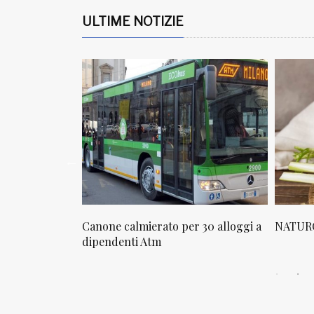
ULTIME NOTIZIE
osta in via
Canone calmierato per 30 alloggi a
NATURO
sello
dipendenti Atm