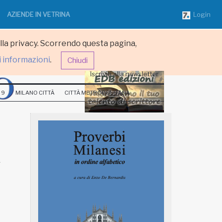
AZIENDE IN VETRINA
Login
ulla privacy. Scorrendo questa pagina,
i informazioni
.
Chiudi
Iscriviti alla newsletter
 9
MILANO CITTÀ
CITTÀ METROPOLITANA