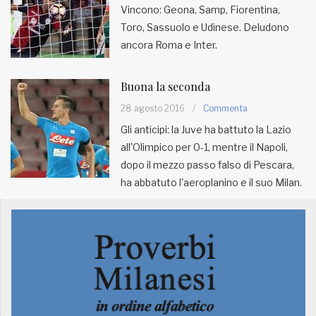
Vincono: Geona, Samp, Fiorentina,
Toro, Sassuolo e Udinese. Deludono
MUNICIPI
ancora Roma e Inter.
Inviateci le vostre segnalazioni
Buona la seconda
Iscriviti alla newsletter
28 agosto 2016
/
Commenta
Gli anticipi: la Juve ha battuto la Lazio
all'Olimpico per 0-1, mentre il Napoli,
www.viveremilano.info
dopo il mezzo passo falso di Pescara,
Fondato e diretto da Enzo De
ha abbatuto l'aeroplanino e il suo Milan.
Bernardis
EDB edizioni - Via Brivio angolo C.
Imbonati, 89 20159 Milano (Italia)
Informativa sulla privacy