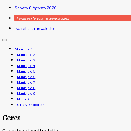
Sabato 8 Agosto 2026
Inviateci le vostre segnalazioni
Iscriviti alla newsletter
Municipio 1
Municipio 2
Municipio 3
Municipio 4
Municipio 5
Municipio 6
Municipio 7
Municipio 8
Municipio 9
Milano Città
Città Metropolitana
Cerca
Cerca i contenuti nel sito: