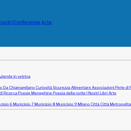
contri
Conferenze
Arte
ziende in vetrina
do
Da Chiamamilano
Curiosità
Sicurezza Alimentare
Associazioni
Perle di
di Ricerca
Poesie Meneghine
Poesia della notte
I Nostri Libri
Arte
cipio 6
Municipio 7
Municipio 8
Municipio 9
Milano Città
Città Metropolit