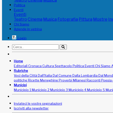
Teatro
Cinema
Musica
Politica
Eventi
Eventi
Teatro
Cinema
Musica
Fotografia
Pittura
Mostre
In
Chi Siamo
Aziende in vetrina
Login
Home
Editoriali
Cronaca
Cultura
Spettacolo
Politica
Eventi
Chi Siamo
A
Rubriche
Voci della Città
Dall'Italia
Dal Comune
Dalla Lombardia
Dal Mon
politiche
Ricette Meneghine
Proverbi Milanesi
Racconti
Poesia 
Municipi
Municipio 1
Municipio 2
Municipio 3
Municipio 4
Municipio 5
Muni
Inviateci le vostre segnalazioni
Iscriviti alla newsletter