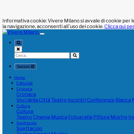
Informativa cookie: Vivere Milano si avvale di cookie per l
la navigazione, acconsenti all´uso dei cookie.
Clicca qui pe
Sezioni
Home
Editoriali
Cronaca
Cronaca
Voci della Città
Teatro
Incontri
Conferenze
Bianca
Cultura
Cultura
Teatro
Cinema
Musica
Fotografia
Pittura
Mostre
In
Spettacolo
Spettacolo