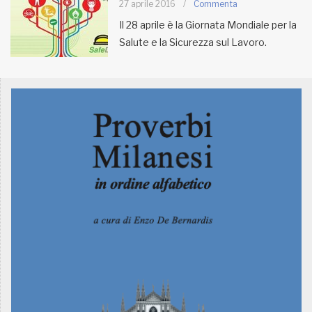
27 aprile 2016
/
Commenta
Il 28 aprile è la Giornata Mondiale per la
MUNICIPI
Salute e la Sicurezza sul Lavoro.
Inviateci le vostre segnalazioni
Iscriviti alla newsletter
www.viveremilano.info
Fondato e diretto da Enzo De
Bernardis
EDB edizioni - Via Brivio angolo C.
Imbonati, 89 20159 Milano (Italia)
Informativa sulla privacy