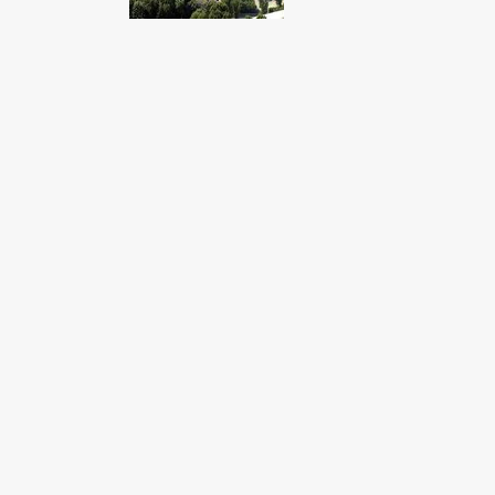
Fondato e diretto da Enzo De
Bernardis
EDB edizioni - Via Brivio angolo C.
Imbonati, 89 20159 Milano (Italia)
Informativa sulla privacy