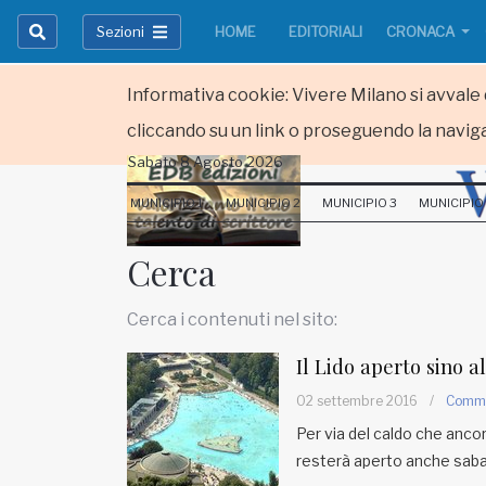
Sezioni
HOME
EDITORIALI
CRONACA
Informativa cookie: Vivere Milano si avvale d
cliccando su un link o proseguendo la naviga
Sabato 8 Agosto 2026
HOME
MUNICIPIO 1
MUNICIPIO 2
MUNICIPIO 3
MUNICIPIO
RUBRICHE
Cerca
MUNICIPI
Cerca i contenuti nel sito:
Inviateci le vostre segnalazioni
Il Lido aperto sino a
Iscriviti alla newsletter
02 settembre 2016
/
Comm
Per via del caldo che ancor
resterà aperto anche sab
www.viveremilano.info