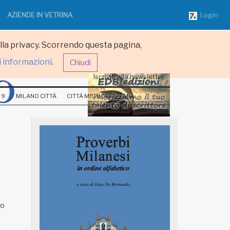
AZIENDE IN VETRINA
Login
ulla privacy. Scorrendo questa pagina,
i informazioni
.
Chiudi
Iscriviti alla newsletter
 9
MILANO CITTÀ
CITTÀ METROPOLITANA
do