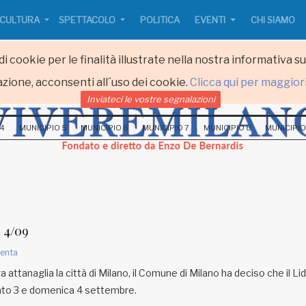
CULTURA
SPETTACOLO
POLITICA
EVENTI
CHI SIAMO
i cookie per le finalità illustrate nella nostra informativa s
zione, acconsenti all´uso dei cookie.
Clicca qui per maggior
Inviateci le vostre segnalazioni
 4
MUNICIPIO 5
MUNICIPIO 6
MUNICIPIO 7
MUNICIPIO 8
MUNICIPIO
l 4/09
enta
a attanaglia la città di Milano, il Comune di Milano ha deciso che il Li
ato 3 e domenica 4 settembre.