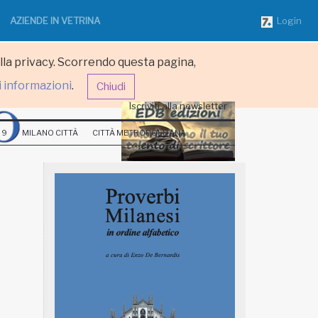
AZIENDE IN VETRINA
Login
ulla privacy. Scorrendo questa pagina,
i informazioni
.
Chiudi
Iscriviti alla newsletter
 9
MILANO CITTÀ
CITTÀ METROPOLITANA