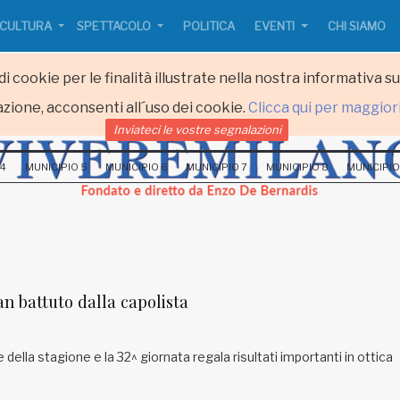
CULTURA
SPETTACOLO
POLITICA
EVENTI
CHI SIAMO
i cookie per le finalità illustrate nella nostra informativa s
zione, acconsenti all´uso dei cookie.
Clicca qui per maggior
Inviateci le vostre segnalazioni
 4
MUNICIPIO 5
MUNICIPIO 6
MUNICIPIO 7
MUNICIPIO 8
MUNICIPIO
lan battuto dalla capolista
 della stagione e la 32^ giornata regala risultati importanti in ottica
.