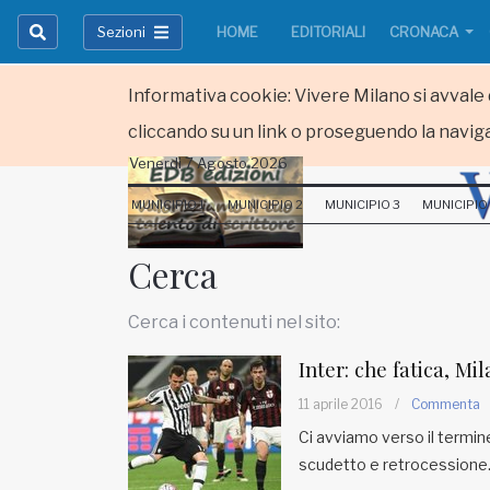
Sezioni
HOME
EDITORIALI
CRONACA
Informativa cookie: Vivere Milano si avvale d
cliccando su un link o proseguendo la naviga
Venerdi 7 Agosto 2026
HOME
MUNICIPIO 1
MUNICIPIO 2
MUNICIPIO 3
MUNICIPIO
RUBRICHE
Cerca
MUNICIPI
Cerca i contenuti nel sito:
Inviateci le vostre segnalazioni
Inter: che fatica, Mi
Iscriviti alla newsletter
11 aprile 2016
/
Commenta
Ci avviamo verso il termine
scudetto e retrocessione
www.viveremilano.info