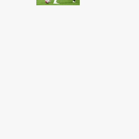
Fondato e diretto da Enzo De
Bernardis
EDB edizioni - Via Brivio angolo C.
Imbonati, 89 20159 Milano (Italia)
Informativa sulla privacy