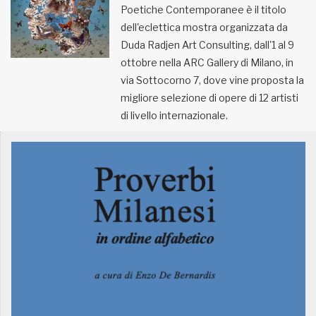
Poetiche Contemporanee è il titolo
dell'eclettica mostra organizzata da
MUNICIPI
Duda Radjen Art Consulting, dall'1 al 9
ottobre nella ARC Gallery di Milano, in
Inviateci le vostre segnalazioni
via Sottocorno 7, dove vine proposta la
migliore selezione di opere di 12 artisti
Iscriviti alla newsletter
di livello internazionale.
www.viveremilano.info
Fondato e diretto da Enzo De
Bernardis
EDB edizioni - Via Brivio angolo C.
Imbonati, 89 20159 Milano (Italia)
Informativa sulla privacy