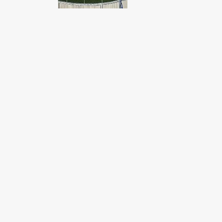
Fondato e diretto da Enzo De
Bernardis
EDB edizioni - Via Brivio angolo C.
Imbonati, 89 20159 Milano (Italia)
Informativa sulla privacy