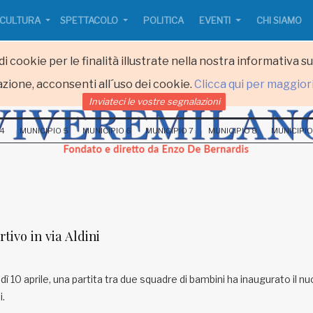
CULTURA
SPETTACOLO
POLITICA
EVENTI
CHI SIAMO
i cookie per le finalità illustrate nella nostra informativa s
zione, acconsenti all´uso dei cookie.
Clicca qui per maggior
Inviateci le vostre segnalazioni
 4
MUNICIPIO 5
MUNICIPIO 6
MUNICIPIO 7
MUNICIPIO 8
MUNICIPIO
ivo in via Aldini
 10 aprile, una partita tra due squadre di bambini ha inaugurato il n
i.