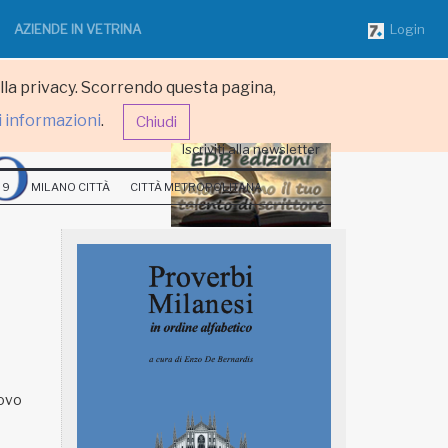
AZIENDE IN VETRINA
Login
ulla privacy. Scorrendo questa pagina,
i informazioni
.
Chiudi
Iscriviti alla newsletter
 9
MILANO CITTÀ
CITTÀ METROPOLITANA
uovo