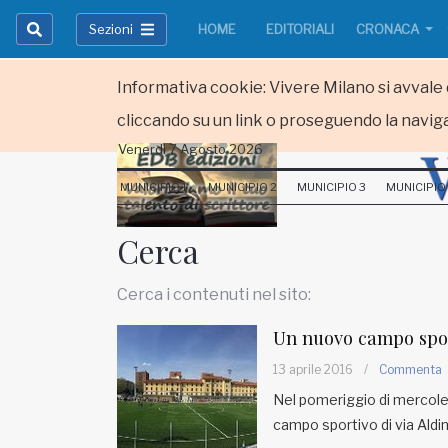
Sezioni
HOME
EDITORIALI
CRONACA
Informativa cookie: Vivere Milano si avvale d
cliccando su un link o proseguendo la naviga
Venerdi 7 Agosto 2026
HOME
MUNICIPIO 1
MUNICIPIO 2
MUNICIPIO 3
MUNICIPIO
RUBRICHE
Cerca
MUNICIPI
Cerca i contenuti nel sito:
Inviateci le vostre segnalazioni
Un nuovo campo sport
Iscriviti alla newsletter
13 aprile 2016
/
Commenta
Nel pomeriggio di mercoledì
campo sportivo di via Aldin
www.viveremilano.info