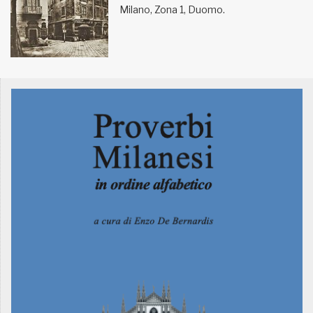
Milano, Zona 1, Duomo.
MUNICIPI
Inviateci le vostre segnalazioni
Iscriviti alla newsletter
www.viveremilano.info
Fondato e diretto da Enzo De
Bernardis
EDB edizioni - Via Brivio angolo C.
Imbonati, 89 20159 Milano (Italia)
Informativa sulla privacy