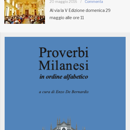
20 maggio 2016
/
Commenta
Al via la V Edizione domenica 29
MUNICIPI
maggio alle ore 11
Inviateci le vostre segnalazioni
Iscriviti alla newsletter
www.viveremilano.info
Fondato e diretto da Enzo De
Bernardis
EDB edizioni - Via Brivio angolo C.
Imbonati, 89 20159 Milano (Italia)
Informativa sulla privacy