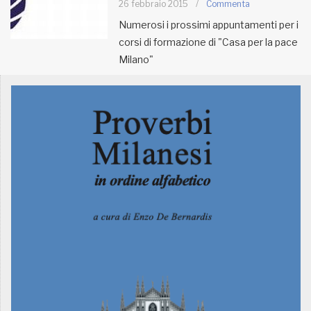
26 febbraio 2015
/
Commenta
Numerosi i prossimi appuntamenti per i
MUNICIPI
corsi di formazione di "Casa per la pace
Milano"
Inviateci le vostre segnalazioni
Iscriviti alla newsletter
www.viveremilano.info
Fondato e diretto da Enzo De
Bernardis
EDB edizioni - Via Brivio angolo C.
Imbonati, 89 20159 Milano (Italia)
Informativa sulla privacy