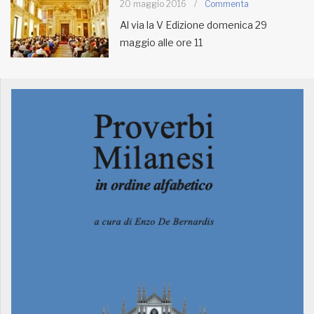
20 maggio 2016
/
Commenta
Al via la V Edizione domenica 29
MUNICIPI
maggio alle ore 11
Inviateci le vostre segnalazioni
Iscriviti alla newsletter
www.viveremilano.info
Fondato e diretto da Enzo De
Bernardis
EDB edizioni - Via Brivio angolo C.
Imbonati, 89 20159 Milano (Italia)
Informativa sulla privacy