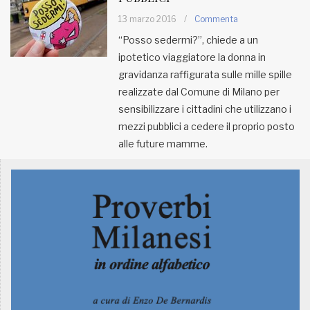
13 marzo 2016
/
Commenta
MUNICIPI
“Posso sedermi?”, chiede a un
ipotetico viaggiatore la donna in
gravidanza raffigurata sulle mille spille
Inviateci le vostre segnalazioni
realizzate dal Comune di Milano per
Iscriviti alla newsletter
sensibilizzare i cittadini che utilizzano i
mezzi pubblici a cedere il proprio posto
alle future mamme.
www.viveremilano.info
Fondato e diretto da Enzo De
Bernardis
EDB edizioni - Via Brivio angolo C.
Imbonati, 89 20159 Milano (Italia)
Informativa sulla privacy