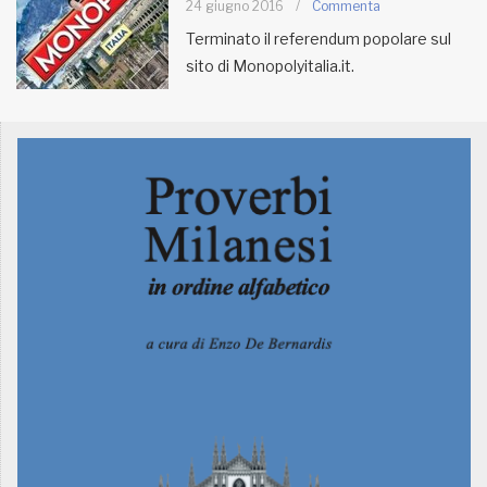
24 giugno 2016
/
Commenta
Terminato il referendum popolare sul
MUNICIPI
sito di Monopolyitalia.it.
Inviateci le vostre segnalazioni
Iscriviti alla newsletter
www.viveremilano.info
Fondato e diretto da Enzo De
Bernardis
EDB edizioni - Via Brivio angolo C.
Imbonati, 89 20159 Milano (Italia)
Informativa sulla privacy