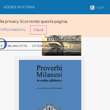
AZIENDE IN VETRINA
Login
ulla privacy. Scorrendo questa pagina,
i informazioni
.
Chiudi
Iscriviti alla newsletter
 9
MILANO CITTÀ
CITTÀ METROPOLITANA