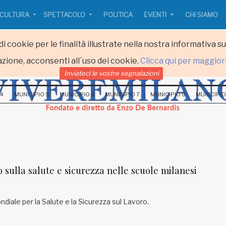
CULTURA
SPETTACOLO
POLITICA
EVENTI
CHI SIAMO
i cookie per le finalità illustrate nella nostra informativa s
zione, acconsenti all´uso dei cookie.
Clicca qui per maggior
Inviateci le vostre segnalazioni
 4
MUNICIPIO 5
MUNICIPIO 6
MUNICIPIO 7
MUNICIPIO 8
MUNICIPIO
 sulla salute e sicurezza nelle scuole milanesi
ondiale per la Salute e la Sicurezza sul Lavoro.