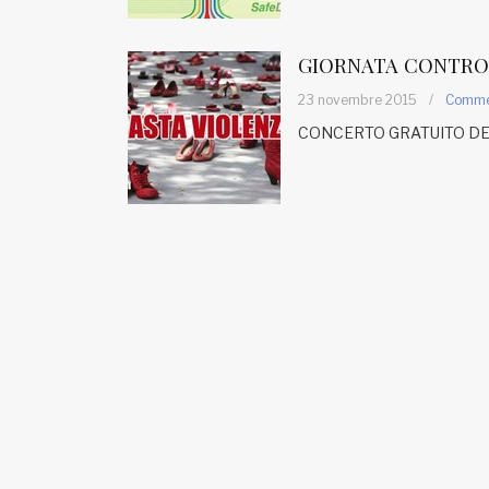
Fondato e diretto da Enzo De
Bernardis
EDB edizioni - Via Brivio angolo C.
GIORNATA CONTRO 
Imbonati, 89 20159 Milano (Italia)
23 novembre 2015
/
Comme
Informativa sulla privacy
CONCERTO GRATUITO DE