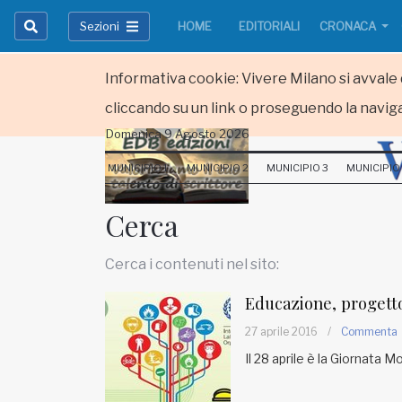
Sezioni
HOME
EDITORIALI
CRONACA
Informativa cookie: Vivere Milano si avvale d
cliccando su un link o proseguendo la naviga
Domenica 9 Agosto 2026
HOME
MUNICIPIO 1
MUNICIPIO 2
MUNICIPIO 3
MUNICIPIO
RUBRICHE
Cerca
MUNICIPI
Cerca i contenuti nel sito:
Inviateci le vostre segnalazioni
Educazione, progetto
Iscriviti alla newsletter
27 aprile 2016
/
Commenta
Il 28 aprile è la Giornata M
www.viveremilano.info