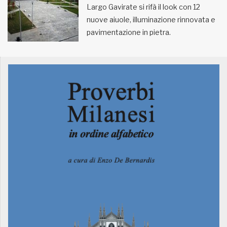
Largo Gavirate si rifà il look con 12
nuove aiuole, illuminazione rinnovata e
MUNICIPI
pavimentazione in pietra.
Inviateci le vostre segnalazioni
Iscriviti alla newsletter
www.viveremilano.info
Fondato e diretto da Enzo De
Bernardis
EDB edizioni - Via Brivio angolo C.
Imbonati, 89 20159 Milano (Italia)
Informativa sulla privacy