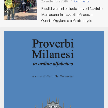
25 settembre 2016
/
Commenta
Ripuliti giardini e aiuole lungo il Naviglio
MUNICIPI
Martesana, in piazzetta Greco, a
Quarto Oggiaro e al Gratosoglio
Inviateci le vostre segnalazioni
Iscriviti alla newsletter
www.viveremilano.info
Fondato e diretto da Enzo De
Bernardis
EDB edizioni - Via Brivio angolo C.
Imbonati, 89 20159 Milano (Italia)
Informativa sulla privacy