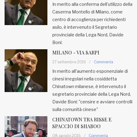
In merito alla conferma dell’utilizzo della
Caserma Montello di Milano, come
MUNICIPI
centro di accoglienza per richiedenti
asilo, è intervenuto il Segretario
Inviateci le vostre segnalazioni
provinciale della Lega Nord, Davide
Boni:
Iscriviti alla newsletter
MILANO - VIA SARPI
27 settembre 2016
/
Commenta
www.viveremilano.info
In merito all'aumento esponenziale di
Fondato e diretto da Enzo De
cinesi irregolari nella cosiddetta
Bernardis
Chinatown milanese, è intervenuto il
EDB edizioni - Via Brivio angolo C.
segretario provinciale della Lega Nord,
Imbonati, 89 20159 Milano (Italia)
Davide Boni: "censire e avviare controlli
Informativa sulla privacy
sulla comunità cinese"
CHINATOWN TRA RISSE E
SPACCIO DI SHABOO
08 agosto 2016
/
Commenta