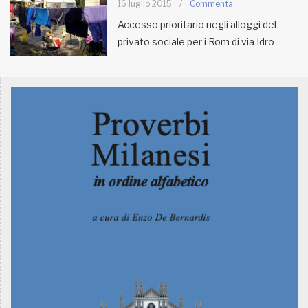
16 luglio 2015
/
Commenta
Accesso prioritario negli alloggi del
MUNICIPI
privato sociale per i Rom di via Idro
Inviateci le vostre segnalazioni
Iscriviti alla newsletter
www.viveremilano.info
Fondato e diretto da Enzo De
Bernardis
EDB edizioni - Via Brivio angolo C.
Imbonati, 89 20159 Milano (Italia)
Informativa sulla privacy