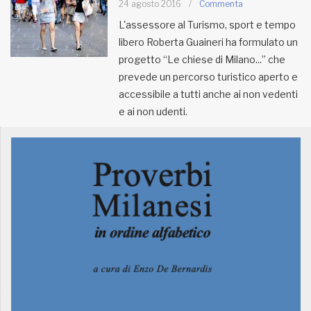
24 agosto 2016
/
Commenta
L'assessore al Turismo, sport e tempo
MUNICIPI
libero Roberta Guaineri ha formulato un
progetto “Le chiese di Milano...” che
prevede un percorso turistico aperto e
Inviateci le vostre segnalazioni
accessibile a tutti anche ai non vedenti
Iscriviti alla newsletter
e ai non udenti.
www.viveremilano.info
Fondato e diretto da Enzo De
Bernardis
EDB edizioni - Via Brivio angolo C.
Imbonati, 89 20159 Milano (Italia)
Informativa sulla privacy