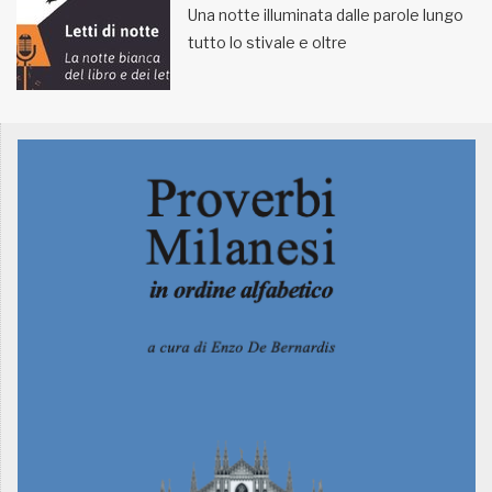
Una notte illuminata dalle parole lungo
tutto lo stivale e oltre
MUNICIPI
Inviateci le vostre segnalazioni
Iscriviti alla newsletter
www.viveremilano.info
Fondato e diretto da Enzo De
Bernardis
EDB edizioni - Via Brivio angolo C.
Imbonati, 89 20159 Milano (Italia)
Informativa sulla privacy