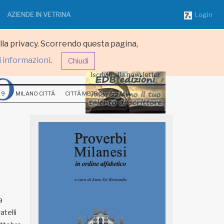
AZIENDE IN VETRINA
Login
ulla privacy. Scorrendo questa pagina,
i informazioni
.
Chiudi
Iscriviti alla newsletter
 9
MILANO CITTÀ
CITTÀ METROPOLITANA
a
atelli