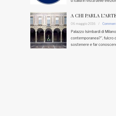
d’Italia in vista delle ele
Fondato e diretto da Enzo De
Bernardis
EDB edizioni - Via Brivio angolo C.
A CHI PARLA L’AR
Imbonati, 89 20159 Milano (Italia)
06 maggio 2016
/
Commen
Informativa sulla privacy
Palazzo Isimbardi di Milano 
contemporanea?”, fulcro d
sostenere e far conoscere i 