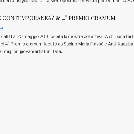
zioni del Consiglio della Città Metropolitana, previste per Domenica 9 
TE CONTEMPORANEA? & 4° PREMIO CRAMUM
ta
dall’11 al 20 maggio 2016 ospita la mostra collettiva “A chi parla l’ar
el 4° Premio cramum, ideato da Sabino Maria Frassà e Andi Kacziba
migliori giovani artisti in Italia.