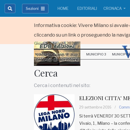
Sezioni
HOME
EDITORIALI
CRONACA
Informativa cookie: Vivere Milano si avvale d
cliccando su un link o proseguendo la naviga
Giovedi 6 Agosto 2026
HOME
MUNICIPIO 1
MUNICIPIO 2
MUNICIPIO 3
MUNICIPIO
RUBRICHE
Cerca
MUNICIPI
Cerca i contenuti nel sito:
Inviateci le vostre segnalazioni
ELEZIONI CITTA' 
Iscriviti alla newsletter
29 settembre 2016
/
Comm
Si terrà VENERDI’ 30 SETT
Vivaio, 1 , Milano – la con
www.viveremilano.info