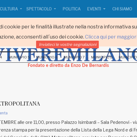
CULTURA
SPETTACOLO
POLITICA
EVENTI
CHI SIAMO
i cookie per le finalità illustrate nella nostra informativa s
zione, acconsenti all´uso dei cookie.
Clicca qui per maggior
Inviateci le vostre segnalazioni
 4
MUNICIPIO 5
MUNICIPIO 6
MUNICIPIO 7
MUNICIPIO 8
MUNICIPIO
METROPOLITANA
enta
EMBRE alle ore 11,00, presso Palazzo Isimbardi – Sala Pedenovi - vi
ferenza stampa per la presentazione della Lista della Lega Nord e di Fr