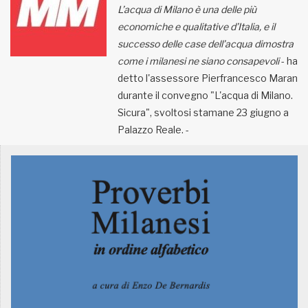
L’acqua di Milano è una delle più
economiche e qualitative d’Italia, e il
MUNICIPI
successo delle case dell’acqua dimostra
come i milanesi ne siano consapevoli
- ha
Inviateci le vostre segnalazioni
detto l'assessore Pierfrancesco Maran
durante il convegno "L'acqua di Milano.
Iscriviti alla newsletter
Sicura", svoltosi stamane 23 giugno a
Palazzo Reale. -
www.viveremilano.info
Fondato e diretto da Enzo De
Bernardis
EDB edizioni - Via Brivio angolo C.
Imbonati, 89 20159 Milano (Italia)
Informativa sulla privacy