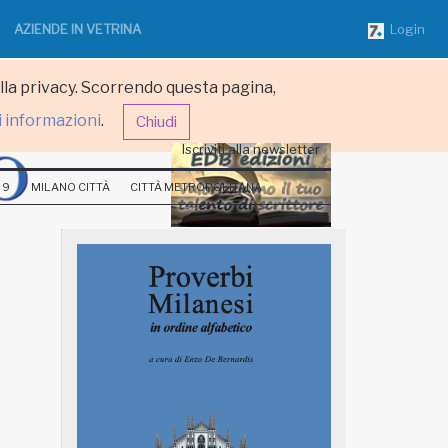
AZIENDE IN VETRINA
Login
ulla privacy. Scorrendo questa pagina,
i informazioni
.
Chiudi
Iscriviti alla newsletter
 9
MILANO CITTÀ
CITTÀ METROPOLITANA