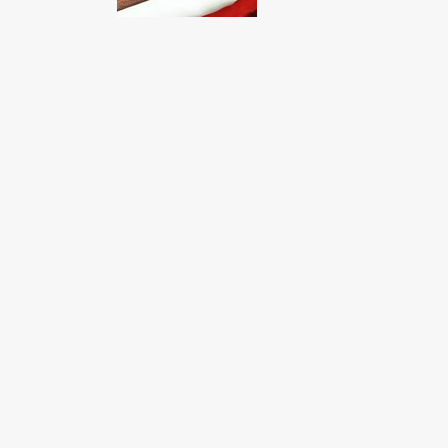
Fondato e diretto da Enzo De
Bernardis
EDB edizioni - Via Brivio angolo C.
Imbonati, 89 20159 Milano (Italia)
Informativa sulla privacy