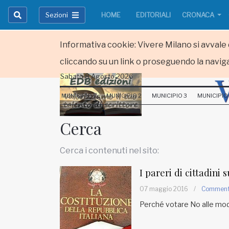
Sezioni
HOME
EDITORIALI
CRONACA
Informativa cookie: Vivere Milano si avvale d
cliccando su un link o proseguendo la naviga
Sabato 8 Agosto 2026
HOME
MUNICIPIO 1
MUNICIPIO 2
MUNICIPIO 3
MUNICIPIO
RUBRICHE
Cerca
MUNICIPI
Cerca i contenuti nel sito:
Inviateci le vostre segnalazioni
I pareri di cittadini
Iscriviti alla newsletter
07 maggio 2016
/
Commen
Perché votare No alle mod
www.viveremilano.info