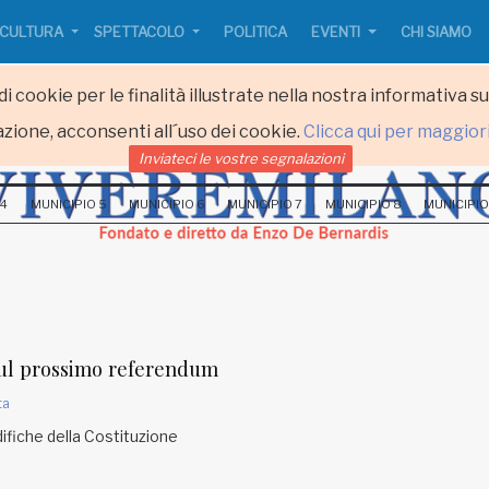
CULTURA
SPETTACOLO
POLITICA
EVENTI
CHI SIAMO
i cookie per le finalità illustrate nella nostra informativa s
zione, acconsenti all´uso dei cookie.
Clicca qui per maggior
Inviateci le vostre segnalazioni
 4
MUNICIPIO 5
MUNICIPIO 6
MUNICIPIO 7
MUNICIPIO 8
MUNICIPIO
 sul prossimo referendum
ta
ifiche della Costituzione