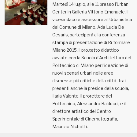
Martedì 14 luglio, alle 11 presso l’Urban
Center in Galleria Vittorio Emanuele, il
MUNICIPI
vicesindaco e assessore all’Urbanistica
del Comune di Milano, Ada Lucia De
Inviateci le vostre segnalazioni
Cesaris, parteciperà alla conferenza
stampa di presentazione di Ri-formare
Iscriviti alla newsletter
Milano 2015, il progetto didattico
avviato con la Scuola d’Architettura del
Politecnico di Milano per l’ideazione di
www.viveremilano.info
nuovi scenari urbani nelle aree
Fondato e diretto da Enzo De
dismesse più critiche della città. Tra i
Bernardis
EDB edizioni - Via Brivio angolo C.
presenti anche la preside della scuola,
Imbonati, 89 20159 Milano (Italia)
Ilaria Valente, il prorettore del
Informativa sulla privacy
Politecnico, Alessandro Balducci, e il
direttore artistico del Centro
Sperimentale di Cinematografia,
Maurizio Nichetti.