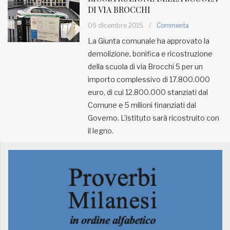
DI VIA BROCCHI
MUNICIPI
09 dicembre 2015
/
Commenta
La Giunta comunale ha approvato la
demolizione, bonifica e ricostruzione
Inviateci le vostre segnalazioni
della scuola di via Brocchi 5 per un
Iscriviti alla newsletter
importo complessivo di 17.800.000
euro, di cui 12.800.000 stanziati dal
Comune e 5 milioni finanziati dal
www.viveremilano.info
Governo. L’istituto sarà ricostruito con
Fondato e diretto da Enzo De
il legno.
Bernardis
EDB edizioni - Via Brivio angolo C.
Imbonati, 89 20159 Milano (Italia)
Informativa sulla privacy