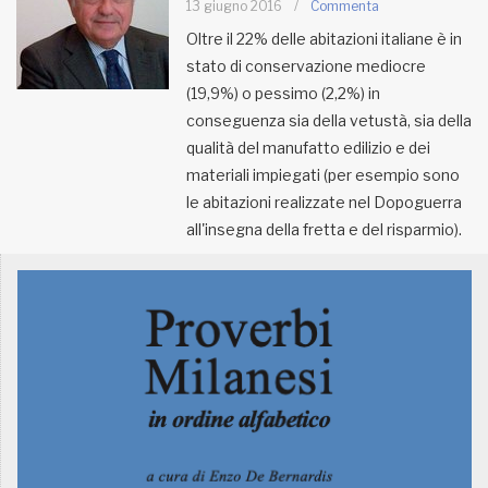
13 giugno 2016
/
Commenta
Oltre il 22% delle abitazioni italiane è in
MUNICIPI
stato di conservazione mediocre
(19,9%) o pessimo (2,2%) in
conseguenza sia della vetustà, sia della
Inviateci le vostre segnalazioni
qualità del manufatto edilizio e dei
Iscriviti alla newsletter
materiali impiegati (per esempio sono
le abitazioni realizzate nel Dopoguerra
all'insegna della fretta e del risparmio).
www.viveremilano.info
Fondato e diretto da Enzo De
Bernardis
EDB edizioni - Via Brivio angolo C.
Imbonati, 89 20159 Milano (Italia)
Informativa sulla privacy