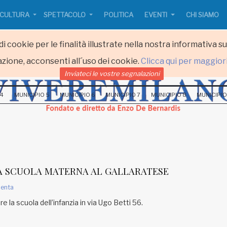
CULTURA
SPETTACOLO
POLITICA
EVENTI
CHI SIAMO
i cookie per le finalità illustrate nella nostra informativa s
zione, acconsenti all´uso dei cookie.
Clicca qui per maggior
Inviateci le vostre segnalazioni
 4
MUNICIPIO 5
MUNICIPIO 6
MUNICIPIO 7
MUNICIPIO 8
MUNICIPIO
A SCUOLA MATERNA AL GALLARATESE
enta
e la scuola dell’infanzia in via Ugo Betti 56.