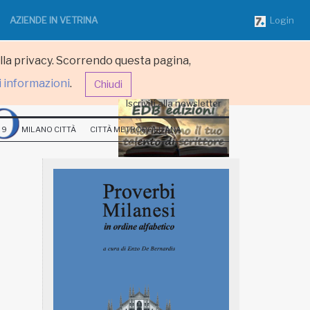
AZIENDE IN VETRINA
Login
ulla privacy. Scorrendo questa pagina,
i informazioni
.
Chiudi
Iscriviti alla newsletter
 9
MILANO CITTÀ
CITTÀ METROPOLITANA