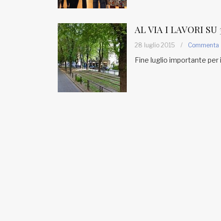
Fondato e diretto da Enzo De
Bernardis
EDB edizioni - Via Brivio angolo C.
AL VIA I LAVORI SU
Imbonati, 89 20159 Milano (Italia)
28 luglio 2015
/
Commenta
Informativa sulla privacy
Fine luglio importante per 