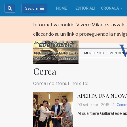
Sezioni
HOME
EDITORIALI
CRONACA
Informativa cookie: Vivere Milano si avvale d
cliccando su un link o proseguendo la naviga
Giovedi 6 Agosto 2026
HOME
MUNICIPIO 1
MUNICIPIO 2
MUNICIPIO 3
MUNICIPIO
RUBRICHE
Cerca
MUNICIPI
Cerca i contenuti nel sito:
Inviateci le vostre segnalazioni
APERTA UNA NUOV
Iscriviti alla newsletter
03 settembre 2015
/
Comm
Al quartiere Gallaratese apr
www.viveremilano.info