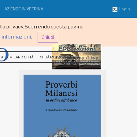
AZIENDE IN VETRINA
Login
ulla privacy. Scorrendo questa pagina,
i informazioni
.
Chiudi
Iscriviti alla newsletter
 9
MILANO CITTÀ
CITTÀ METROPOLITANA