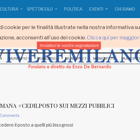
CULTURA
SPETTACOLO
POLITICA
EVENTI
CHI SIAMO
i cookie per le finalità illustrate nella nostra informativa s
zione, acconsenti all´uso dei cookie.
Clicca qui per maggior
Inviateci le vostre segnalazioni
 4
MUNICIPIO 5
MUNICIPIO 6
MUNICIPIO 7
MUNICIPIO 8
MUNICIPIO
IMANA #CEDILPOSTO SUI MEZZI PUBBLICI
Commenta
 cedere il posto a quelli più bisognosi