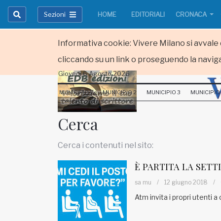
Sezioni
HOME
EDITORIALI
CRONACA
Informativa cookie: Vivere Milano si avvale d
cliccando su un link o proseguendo la naviga
Giovedi 6 Agosto 2026
HOME
MUNICIPIO 1
MUNICIPIO 2
MUNICIPIO 3
MUNICIPIO
RUBRICHE
Cerca
MUNICIPI
Cerca i contenuti nel sito:
Inviateci le vostre segnalazioni
È PARTITA LA SETT
Iscriviti alla newsletter
sa mu
/
12 giugno 2018
/
Atm invita i propri utenti a
www.viveremilano.info