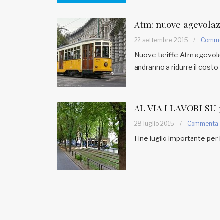
Fondato e diretto da Enzo De
Bernardis
Atm: nuove agevolazi
EDB edizioni - Via Brivio angolo C.
Imbonati, 89 20159 Milano (Italia)
22 settembre 2015
/
Comm
Informativa sulla privacy
Nuove tariffe Atm agevolat
andranno a ridurre il cost
AL VIA I LAVORI SU
28 luglio 2015
/
Commenta
Fine luglio importante per 