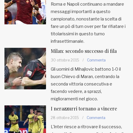
Roma e Napoli continuano a mandare
messaggi importanti a questo
MUNICIPI
campionato, nonostante la scelta di
fare un pò di turn over per far rifiatare i
Inviateci le vostre segnalazioni
titolarissimi in questo turno
infrasettimanale.
Iscriviti alla newsletter
Milan: secondo successo di fila
30 ottobre 2015
/
Commenta
www.viveremilano.info
Gli uomini di Mihajlovic battono 1-0 il
Fondato e diretto da Enzo De
buon Chievo di Maran, centrando la
Bernardis
seconda vittoria consecutiva e
EDB edizioni - Via Brivio angolo C.
facendo vedere, a sprazzi,
Imbonati, 89 20159 Milano (Italia)
miglioramenti nel gioco.
Informativa sulla privacy
I nerazzurri tornano a vincere
28 ottobre 2015
/
Commenta
L'Inter riesce a ritrovare il successo,