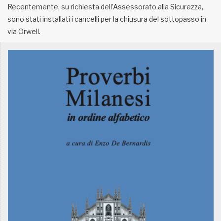
Recentemente, su richiesta dell’Assessorato alla Sicurezza,
sono stati installati i cancelli per la chiusura del sottopasso in
MUNICIPI
via Orwell.
Inviateci le vostre segnalazioni
Iscriviti alla newsletter
www.viveremilano.info
Fondato e diretto da Enzo De
Bernardis
EDB edizioni - Via Brivio angolo C.
Imbonati, 89 20159 Milano (Italia)
Informativa sulla privacy