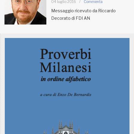
04 luglio 2016
/
Commenta
Messaggio ricevuto da Riccardo
MUNICIPI
Decorato di FDI AN
Inviateci le vostre segnalazioni
Iscriviti alla newsletter
www.viveremilano.info
Fondato e diretto da Enzo De
Bernardis
EDB edizioni - Via Brivio angolo C.
Imbonati, 89 20159 Milano (Italia)
Informativa sulla privacy