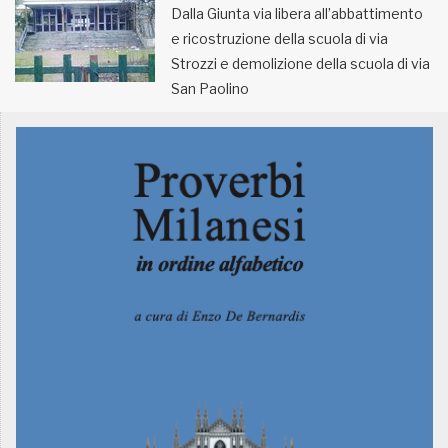
Dalla Giunta via libera all’abbattimento
e ricostruzione della scuola di via
MUNICIPI
Strozzi e demolizione della scuola di via
San Paolino
Inviateci le vostre segnalazioni
Iscriviti alla newsletter
www.viveremilano.info
Fondato e diretto da Enzo De
Bernardis
EDB edizioni - Via Brivio angolo C.
Imbonati, 89 20159 Milano (Italia)
Informativa sulla privacy