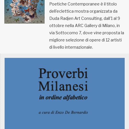
Poetiche Contemporanee è il titolo
dell'eclettica mostra organizzata da
MUNICIPI
Duda Radjen Art Consulting, dall'1 al 9
ottobre nella ARC Gallery di Milano, in
Inviateci le vostre segnalazioni
via Sottocorno 7, dove vine proposta la
migliore selezione di opere di 12 artisti
Iscriviti alla newsletter
di livello internazionale.
www.viveremilano.info
Fondato e diretto da Enzo De
Bernardis
EDB edizioni - Via Brivio angolo C.
Imbonati, 89 20159 Milano (Italia)
Informativa sulla privacy