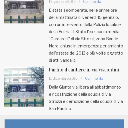
19 gennaio 2016
/
Commenta
È stata sgomberata, nelle prime ore
MUNICIPI
della mattinata di venerdì 15 gennaio,
con un intervento della Polizia locale e
della Polizia di Stato l'ex scuola media
Inviateci le vostre segnalazioni
“Cardarelli” di via Strozzi, zona Bande
Iscriviti alla newsletter
Nere, chiusa in emergenza per amianto
dall’estate del 2013 e più volte oggetto
di atti vandalici.
www.viveremilano.info
Partito il cantiere in via Viscontini
Fondato e diretto da Enzo De
Bernardis
11 dicembre 2015
/
Commenta
EDB edizioni - Via Brivio angolo C.
Dalla Giunta via libera all’abbattimento
Imbonati, 89 20159 Milano (Italia)
e ricostruzione della scuola di via
Informativa sulla privacy
Strozzi e demolizione della scuola di via
San Paolino