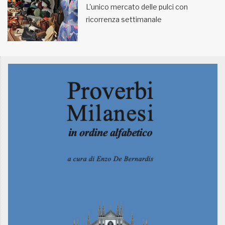
L'unico mercato delle pulci con
ricorrenza settimanale
MUNICIPI
Inviateci le vostre segnalazioni
Iscriviti alla newsletter
www.viveremilano.info
Fondato e diretto da Enzo De
Bernardis
EDB edizioni - Via Brivio angolo C.
Imbonati, 89 20159 Milano (Italia)
Informativa sulla privacy