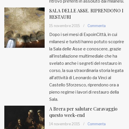
ritrovo preferiti in assoluto dai milanesi.
SALA DELLE ASSE. RIPRENDONO I
RESTAURI
15 novembre 2015
/
Commenta
Dopo i sei mesi di ExpoinCittà, in cui
milanesi e turisti hanno potuto scoprire
la Sala delle Asse e conoscere, grazie
all’installazione multimediale che ha
svelato anche i segreti del restauro in
corso, la sua straordinaria storia legata
all’attività di Leonardo da Vinci al
Castello Sforzesco, riprendono ora a
pieno regime i lavori di restauro della
Sala.
A Brera per salutare Caravaggio
questo week-end
14 novembre 2015
/
Commenta