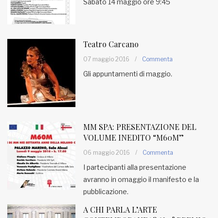
Sabato 14 maggio ore 9:45
Teatro Carcano
07 maggio 2016
/
Commenta
Gli appuntamenti di maggio.
MM SPA: PRESENTAZIONE DEL
VOLUME INEDITO “M60M”
06 maggio 2016
/
Commenta
I partecipanti alla presentazione
avranno in omaggio il manifesto e la
pubblicazione.
A CHI PARLA L’ARTE