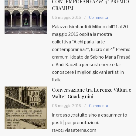
CONTEMPORANEA? & 4° PREMIO
CRAMUM
06 maggio 2016
/
Commenta
Palazzo Isimbardi di Milano dall’11 al 20
maggio 2016 ospita la mostra
collettiva “A chi parla l’arte
contemporanea?”, fulcro del 4° Premio
cramum, ideato da Sabino Maria Frassà
e Andi Kacziba per sostenere e far
conoscere i migliori giovani artisti in
Italia.
Conversazione tra Lorenzo Vitturi e
Walter Guadagnini
06 maggio 2016
/
Commenta
Ingresso gratuito sino a esaurimento
posti | per prenotazioni:
rsvp@viasaterna.com