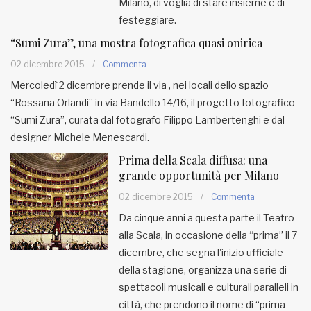
Milano, di voglia di stare insieme e di
festeggiare.
“Sumi Zura”, una mostra fotografica quasi onirica
02 dicembre 2015
/
Commenta
Mercoledì 2 dicembre prende il via , nei locali dello spazio
“Rossana Orlandi” in via Bandello 14/16, il progetto fotografico
“Sumi Zura”, curata dal fotografo Filippo Lambertenghi e dal
designer Michele Menescardi.
Prima della Scala diffusa: una
grande opportunità per Milano
02 dicembre 2015
/
Commenta
Da cinque anni a questa parte il Teatro
alla Scala, in occasione della “prima” il 7
dicembre, che segna l'inizio ufficiale
della stagione, organizza una serie di
spettacoli musicali e culturali paralleli in
città, che prendono il nome di “prima