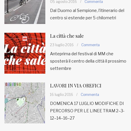
05 agosto 2016
/
Commenta
Dal Duomo al Sempione, l’itinerario del
MUNICIPI
centro si estende per 5 chilometri
Inviateci le vostre segnalazioni
La città che sale
Iscriviti alla newsletter
23 luglio 2016
/
Commenta
Anteprima del festival di MM che
sposterà il centro della città il prossimo
www.viveremilano.info
settembre
Fondato e diretto da Enzo De
Bernardis
EDB edizioni - Via Brivio angolo C.
LAVORI IN VIA OREFICI
Imbonati, 89 20159 Milano (Italia)
16 luglio 2016
/
Commenta
Informativa sulla privacy
DOMENICA 17 LUGLIO MODIFICHE DI
PERCORSO PER LE LINEE TRAM 2–3-
12–14–16–27