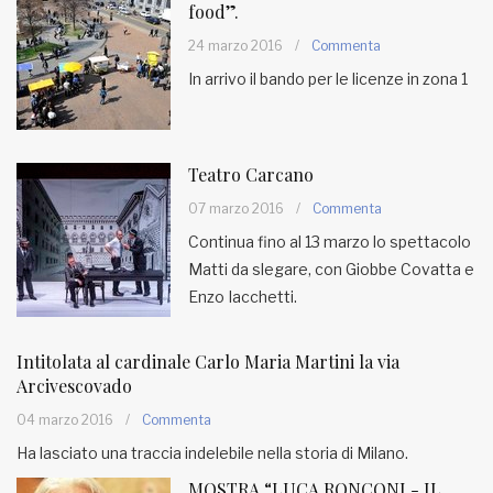
food”.
24 marzo 2016
/
Commenta
In arrivo il bando per le licenze in zona 1
Teatro Carcano
07 marzo 2016
/
Commenta
Continua fino al 13 marzo lo spettacolo
Matti da slegare, con Giobbe Covatta e
Enzo Iacchetti.
Intitolata al cardinale Carlo Maria Martini la via
Arcivescovado
04 marzo 2016
/
Commenta
Ha lasciato una traccia indelebile nella storia di Milano.
MOSTRA “LUCA RONCONI - IL