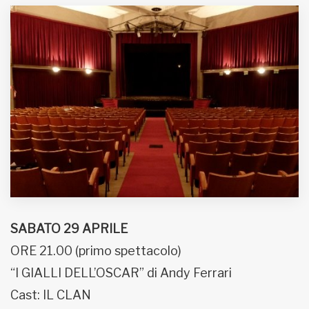
MUNICIPI
Inviateci le vostre segnalazioni
Iscriviti alla newsletter
www.viveremilano.info
Fondato e diretto da Enzo De
Bernardis
EDB edizioni - Via Brivio angolo C.
Imbonati, 89 20159 Milano (Italia)
SABATO 29 APRILE
Informativa sulla privacy
ORE 21.00 (primo spettacolo)
“I GIALLI DELL’OSCAR” di Andy Ferrari
Cast: IL CLAN