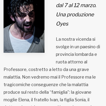
dal 7 al 12 marzo.
MUNICIPI
Una produzione
Oyes
Inviateci le vostre segnalazioni
Iscriviti alla newsletter
La nostra vicenda si
svolge in un paesino di
www.viveremilano.info
provincia lombarda e
Fondato e diretto da Enzo De
ruota attorno al
Bernardis
EDB edizioni - Via Brivio angolo C.
Professore, costretto a letto da una grave
Imbonati, 89 20159 Milano (Italia)
malattia. Non vedremo mai il Professore ma le
Informativa sulla privacy
tragicomiche conseguenze che la malattia
produce sul resto della “famiglia”: la giovane
moglie Elena, il fratello Ivan, la figlia Sonia, il