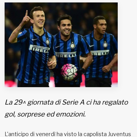
MUNICIPI
Inviateci le vostre segnalazioni
Iscriviti alla newsletter
www.viveremilano.info
Fondato e diretto da Enzo De
Bernardis
EDB edizioni - Via Brivio angolo C.
Imbonati, 89 20159 Milano (Italia)
La 29^ giornata di Serie A ci ha regalato
Informativa sulla privacy
gol, sorprese ed emozioni.
L'anticipo di venerdì ha visto la capolista Juventus