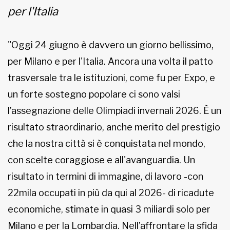
per l'Italia
MUNICIPI
"Oggi 24 giugno è davvero un giorno bellissimo,
Inviateci le vostre segnalazioni
per Milano e per l'Italia. Ancora una volta il patto
trasversale tra le istituzioni, come fu per Expo, e
Iscriviti alla newsletter
un forte sostegno popolare ci sono valsi
l’assegnazione delle Olimpiadi invernali 2026. È un
www.viveremilano.info
Fondato e diretto da Enzo De
risultato straordinario, anche merito del prestigio
Bernardis
che la nostra città si è conquistata nel mondo,
EDB edizioni - Via Brivio angolo C.
con scelte coraggiose e all'avanguardia. Un
Imbonati, 89 20159 Milano (Italia)
Informativa sulla privacy
risultato in termini di immagine, di lavoro -con
22mila occupati in più da qui al 2026- di ricadute
economiche, stimate in quasi 3 miliardi solo per
Milano e per la Lombardia. Nell’affrontare la sfida