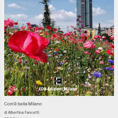
Com'è bella Milano
di Albertina Fancetti