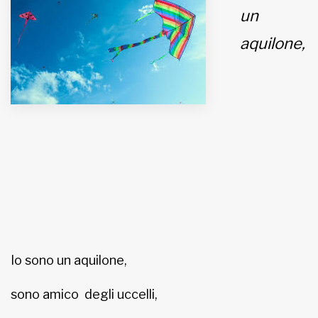
un
MUNICIPI
aquilone,
Inviateci le vostre segnalazioni
Iscriviti alla newsletter
www.viveremilano.info
Fondato e diretto da Enzo De
Bernardis
EDB edizioni - Via Brivio angolo C.
Imbonati, 89 20159 Milano (Italia)
Informativa sulla privacy
Io sono un aquilone,
sono amico degli uccelli,