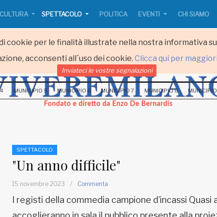
CULTURA
SPETTACOLO
POLITICA
EVENTI
CHI SIAMO
i cookie per le finalità illustrate nella nostra informativa s
zione, acconsenti all´uso dei cookie.
Clicca qui per maggior
Inviateci le vostre segnalazioni
 4
MUNICIPIO 5
MUNICIPIO 6
MUNICIPIO 7
MUNICIPIO 8
MUNICIPIO
SPETTACOLO
"Un anno difficile"
15 novembre 2023
/
Commenta
I registi della commedia campione d’incassi Quasi 
accoglieranno in sala il pubblico presente alla proi