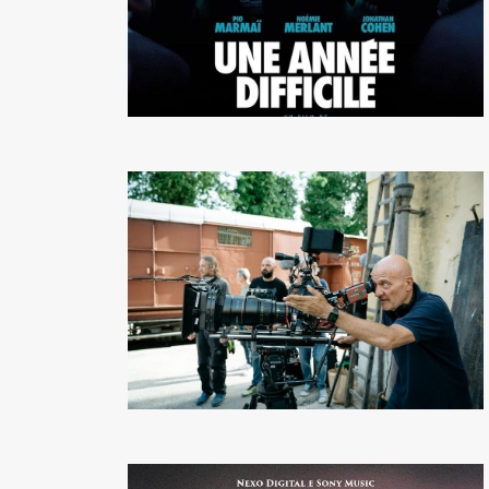
Fondato e diretto da Enzo De
Bernardis
EDB edizioni - Via Brivio angolo C.
Imbonati, 89 20159 Milano (Italia)
Informativa sulla privacy