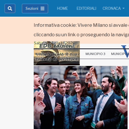
Sezioni
HOME
EDITORIALI
CRONACA
Informativa cookie: Vivere Milano si avvale d
cliccando su un link o proseguendo la naviga
Sabato 8 Agosto 2026
HOME
MUNICIPIO 1
MUNICIPIO 2
MUNICIPIO 3
MUNICIPIO
RUBRICHE
MUNICIPI
Inviateci le vostre segnalazioni
Iscriviti alla newsletter
www.viveremilano.info