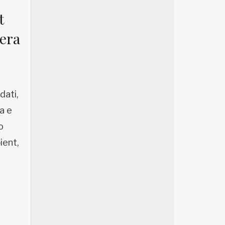
t
mera
dati,
a e
o
ient,