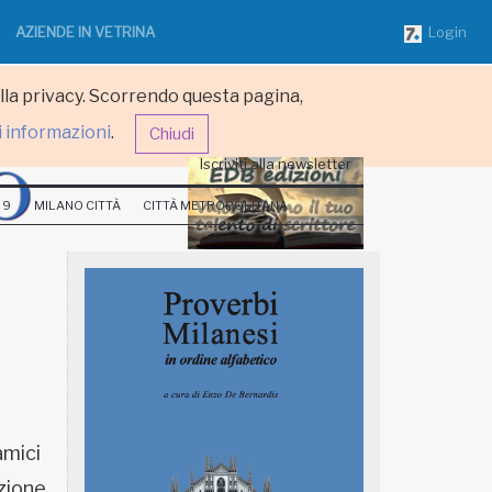
AZIENDE IN VETRINA
Login
ulla privacy. Scorrendo questa pagina,
i informazioni
.
Chiudi
Iscriviti alla newsletter
 9
MILANO CITTÀ
CITTÀ METROPOLITANA
amici
ezione