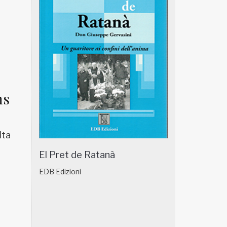
ns
lta
El Pret de Ratanà
EDB Edizioni