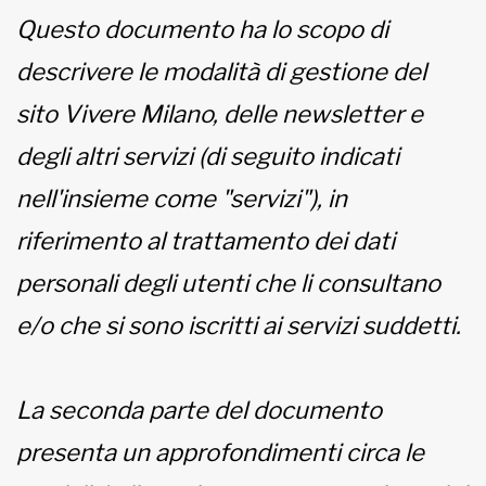
Questo documento ha lo scopo di
MUNICIPI
descrivere le modalità di gestione del
sito Vivere Milano, delle newsletter e
Inviateci le vostre segnalazioni
degli altri servizi (di seguito indicati
nell'insieme come "servizi"), in
www.viveremilano.info
Fondato e diretto da Enzo De
riferimento al trattamento dei dati
Bernardis
EDB edizioni - Via Brivio angolo C.
personali degli utenti che li consultano
Imbonati, 89 20159 Milano (Italia)
e/o che si sono iscritti ai servizi suddetti.
Informativa sulla privacy
La seconda parte del documento
presenta un approfondimenti circa le