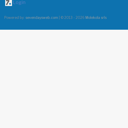
Login
Powered by:
sevendaysweb.com
| © 2013 - 2026
Molekola srls