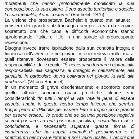
mutamenti che hanno profondamente modificato la sua
composizione, la sua cultura, il suo assetto territoriale e sociale,
la sua mentalità, il suo costume”
(Bachelet, 1976)
La visione che prospettava Bachelet è quanto mai attuale: il
pensiero dei grandi statisti insegna sempre la via da seguire;
soprattutto ora che caos e difficoltà economiche stanno
sprofondando l'Italia e l'Ue in una spirale di preoccupante
recessione.
Bisogna invece trarre ispirazione dalla sua condotta integra e
fiduciosa nell'avvenire e nei giovani, in cui credeva molto, ma ai
quali riteneva dovessero essere prospettate il valore delle
responsabilità e delle regole:
“È necessario formare i giovani alla
responsabilità, alla saggezza, al coraggio e, naturalmente, alla
giustizia. In particolare dovrà coltivarsi nei giovani la virtù alla
prudenza".
(Vittorio Bachelet)
In un momento di grave disorientamento e sconforto come
quello attuale suonano quasi profetiche alcune sue
considerazioni:
“In tutti i tempi la vita vale la pena di essere
vissuta: anche in questo nostro tempo faticoso che sembra
troppo pieno di difficoltà per essere lieto e troppo poco grande
per essere eroico... Io credo che se da una posizione negativa
si vuol passare ad una posizione positiva, costruttiva cioè e
concludente, è necessario superare questa forma di
insofferenza che ha aspetti notevoli di pessimismo e di
scetticismo per trovare intorno a noi i valori positivi, i vecchi che