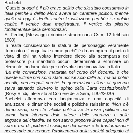
Bachelet.
“Questo di oggi è il più grave delitto che sia stato consumato in
Italia perché il delitto Moro aveva un carattere politico, mentre
quello di oggi è diretto contro le istituzioni; perché si è voluto
colpire il vertice della magistratura, il vertice del pilastro
fondamentale della democrazia".
S. Pertini, (Messaggio riunione straordinaria Csm, 12 febbraio
1980)
In realtà considerando la statura del personaggio veramente
illuminato e “progettuale come pochi” è da accogliere il punto di
vista di chi ha voluto intendere dietro alla scomparsa del
professore più mandanti oscuri, determinati a eliminare un
elemento fondamentale per un'evoluzione innovativa in Italia.
“La mia convinzione, maturata nel corso dei decenni, è che
queste vittime non sono state uccise solo dalle Br, ma da poteri
occulti, preoccupati perché la generazione allora al governo
stava attuando davvero lo spirito della Carta costituzionale.”
(Rosy Bindi, Intervista al Corriere della Sera, 11/02/2020)
Bachelet affermava con lungimiranza e una capacità di
analizzare le dinamiche sociali e politiche rarissima:
“Non c’è
democrazia, non c’è vitalità politica se le forze politiche non
sanno farsi interpreti delle attese, delle speranze e delle
angosce dei cittadini, se non sanno proporre linee capaci non di
subire ma di guidare lo sviluppo del paese e le trasformazioni
necessarie per rendere l’ordinamento della società adeguato ai