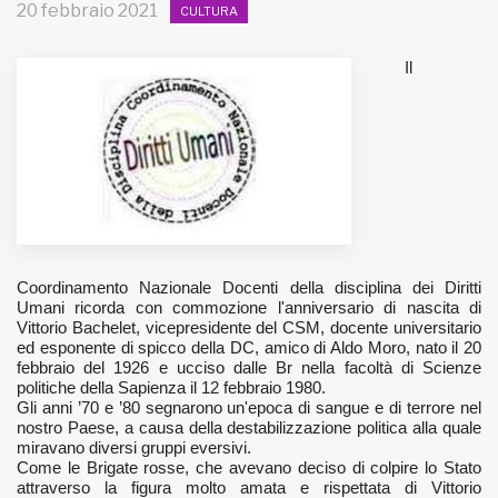
20 febbraio 2021
CULTURA
MUNICIPI
Il
Inviateci le vostre segnalazioni
Iscriviti alla newsletter
www.viveremilano.info
Fondato e diretto da Enzo De
Coordinamento Nazionale Docenti della disciplina dei Diritti
Bernardis
Umani ricorda con commozione l'anniversario di nascita di
EDB edizioni - Via Brivio angolo C.
Vittorio Bachelet, vicepresidente del CSM, docente universitario
Imbonati, 89 20159 Milano (Italia)
ed esponente di spicco della DC, amico di Aldo Moro, nato il 20
febbraio del 1926 e ucciso dalle Br nella facoltà di Scienze
Informativa sulla privacy
politiche della Sapienza il 12 febbraio 1980.
Gli anni ’70 e ’80 segnarono un'epoca di sangue e di terrore nel
nostro Paese, a causa della destabilizzazione politica alla quale
miravano diversi gruppi eversivi.
Come le Brigate rosse, che avevano deciso di colpire lo Stato
attraverso la figura molto amata e rispettata di Vittorio