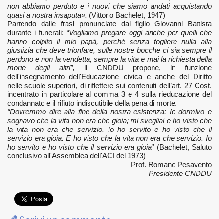
non abbiamo perduto e i nuovi che siamo andati acquistando
quasi a nostra insaputa».
(Vittorio Bachelet, 1947)
Partendo dalle frasi pronunciate dal figlio Giovanni Battista
durante i funerali:
“Vogliamo pregare oggi anche per quelli che
hanno colpito il mio papà, perché senza togliere nulla alla
giustizia che deve trionfare, sulle nostre bocche ci sia sempre il
perdono e non la vendetta, sempre la vita e mai la richiesta della
morte degli altri”,
il CNDDU propone, in funzione
dell'insegnamento dell'Educazione civica e anche del Diritto
nelle scuole superiori, di riflettere sui contenuti dell’art. 27 Cost.
incentrato in particolare al comma 3 e 4 sulla rieducazione del
condannato e il rifiuto indiscutibile della pena di morte.
“Dovremmo dire alla fine della nostra esistenza: Io dormivo e
sognavo che la vita non era che gioia; mi svegliai e ho visto che
la vita non era che servizio. Io ho servito e ho visto che il
servizio era gioia. E ho visto che la vita non era che servizio. Io
ho servito e ho visto che il servizio era gioia”
(Bachelet, Saluto
conclusivo all'Assemblea dell'ACI del 1973)
Prof. Romano Pesavento
Presidente CNDDU